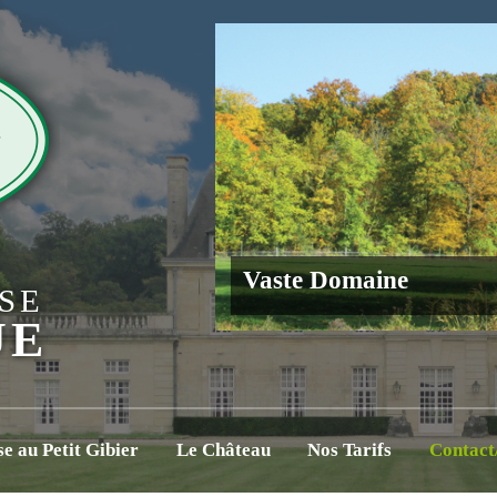
Vaste Domaine
SE
UE
e au Petit Gibier
Le Château
Nos Tarifs
Contact