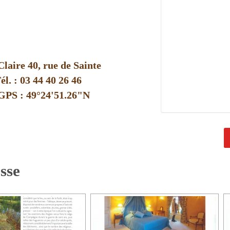
laire 40, rue de Sainte
l. : 03 44 40 26 46
 GPS : 49°24'51.26"N
esse